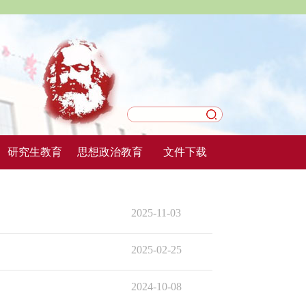
研究生教育
思想政治教育
文件下载
2025-11-03
2025-02-25
2024-10-08