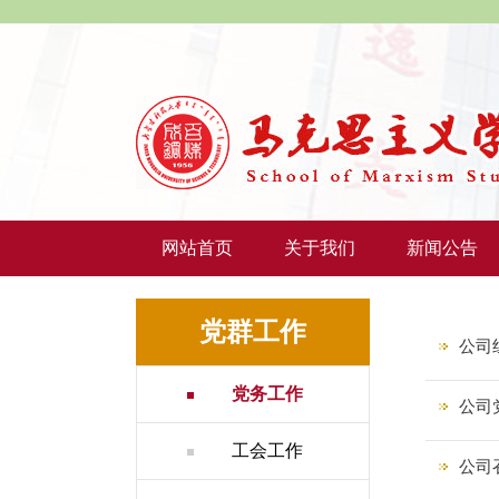
网站首页
关于我们
新闻公告
党群工作
公司
党务工作
公司
工会工作
公司