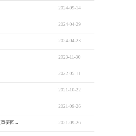
2024-09-14
2024-04-29
2024-04-23
2023-11-30
2022-05-11
2021-10-22
2021-09-26
要回...
2021-09-26