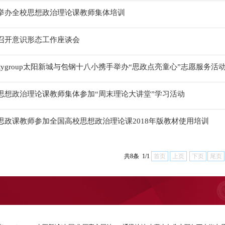
举办全校思想政治理论课教师集体培训
召开意识形态工作座谈会
ncitygroup太阳新城与包钢十八小携手举办“思政点亮童心”志愿服务活
思想政治理论课教师集体参加“周末理论大讲堂”学习活动
思政课教师参加全国高校思想政治理论课2018年版教材使用培训
共8条 1/1
首页
上页
下页
尾页