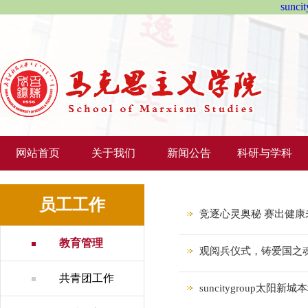
sun
网站首页
关于我们
新闻公告
科研与学科
员工工作
竞逐心灵奥秘 赛出健
教育管理
观阅兵仪式，铸爱国之魂
共青团工作
suncitygroup太