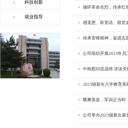
科技创新
缅怀革命先烈，传承红
就业指导
感党恩、听党话、跟党走
传承雷锋精神，奋进志愿青
公司组织开展2023年
中秋慰问送温情 浓浓关
2023级新生入学教育系
飒爽英姿，军训正当时
公司举办2023级新生