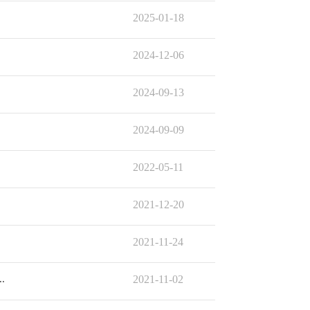
2025-01-18
2024-12-06
2024-09-13
2024-09-09
2022-05-11
2021-12-20
2021-11-24
.
2021-11-02