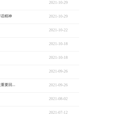
2021-10-29
讲话精神
2021-10-29
2021-10-22
2021-10-18
2021-10-18
2021-09-26
要回...
2021-09-26
2021-08-02
2021-07-12