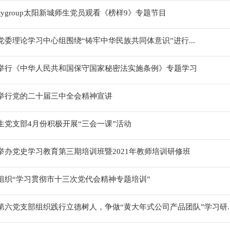
citygroup太阳新城师生党员观看《榜样9》专题节目
党委理论学习中心组围绕“铸牢中华民族共同体意识”进行...
举行《中华人民共和国保守国家秘密法实施条例》专题学习
举行党的二十届三中全会精神宣讲
生党支部4月份积极开展“三会一课”活动
举办党史学习教育第三期培训班暨2021年教师培训研修班
组织“学习贯彻市十三次党代会精神专题培训”
第六党支部组织践行立德树人，争做“黄大年式公司产品团队”学习研..