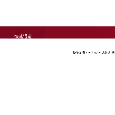
快速通道
版权所有 suncitygroup太阳